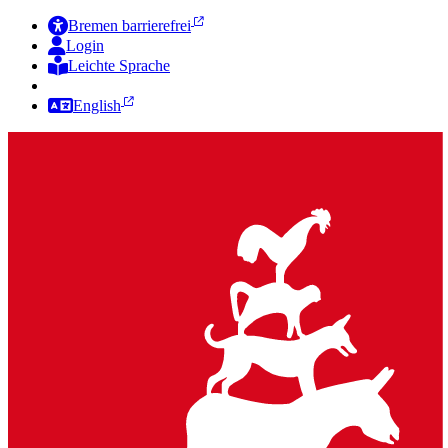
Bremen barrierefrei
Login
Leichte Sprache
Zur Deutschen Gebärdensprache
English