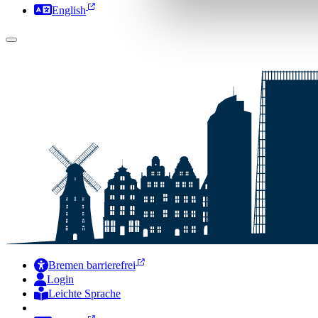
English
Bremen barrierefrei
Login
Leichte Sprache
Zur Deutschen Gebärdensprache