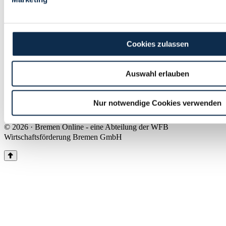
Land Bremen
Instagram
Pinterest
Facebook
Tiktok
Youtube
Impressum & Kontakt
Cookies zulassen
Barrierefreiheit
Produkte & Mediadaten
Presse
Auswahl erlauben
Über uns
Inhaltsübersicht
Nutzungsbedingungen
Nur notwendige Cookies verwenden
Datenschutz
© 2026 · Bremen Online - eine Abteilung der WFB
Wirtschaftsförderung Bremen GmbH