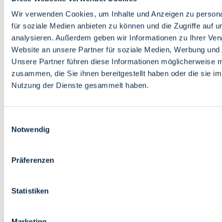
Bildung
Wirtschaft
Wir verwenden Cookies, um Inhalte und Anzeigen zu persona
Wissenschaft
für soziale Medien anbieten zu können und die Zugriffe auf 
Marktplatz
analysieren. Außerdem geben wir Informationen zu Ihrer Ve
Website an unsere Partner für soziale Medien, Werbung und 
Bremen barrierefrei
Login
Unsere Partner führen diese Informationen möglicherweise m
Leichte Sprache
zusammen, die Sie ihnen bereitgestellt haben oder die sie i
Zur Deutschen Gebärdensprache
Nutzung der Dienste gesammelt haben.
English
Einwilligungsauswahl
Notwendig
Präferenzen
Bremen barrierefrei
Login
Statistiken
Leichte Sprache
Zur Deutschen Gebärdensprache
English
Marketing