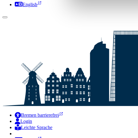
English
Bremen barrierefrei
Login
Leichte Sprache
Zur Deutschen Gebärdensprache