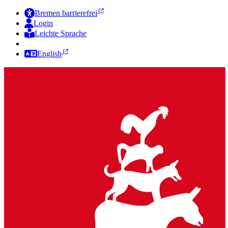
Bremen barrierefrei
Login
Leichte Sprache
Zur Deutschen Gebärdensprache
English