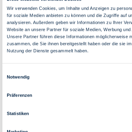
Bildung
Wirtschaft
Wir verwenden Cookies, um Inhalte und Anzeigen zu persona
Wissenschaft
für soziale Medien anbieten zu können und die Zugriffe auf 
Marktplatz
analysieren. Außerdem geben wir Informationen zu Ihrer Ve
Website an unsere Partner für soziale Medien, Werbung und 
Bremen barrierefrei
Login
Unsere Partner führen diese Informationen möglicherweise m
Leichte Sprache
zusammen, die Sie ihnen bereitgestellt haben oder die sie i
Zur Deutschen Gebärdensprache
Nutzung der Dienste gesammelt haben.
English
Einwilligungsauswahl
Notwendig
Präferenzen
Bremen barrierefrei
Login
Statistiken
Leichte Sprache
Zur Deutschen Gebärdensprache
English
Marketing