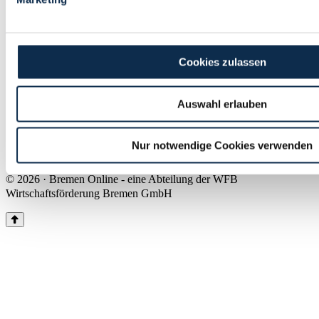
Land Bremen
Instagram
Pinterest
Facebook
Tiktok
Youtube
Impressum & Kontakt
Cookies zulassen
Barrierefreiheit
Produkte & Mediadaten
Presse
Auswahl erlauben
Über uns
Inhaltsübersicht
Nutzungsbedingungen
Nur notwendige Cookies verwenden
Datenschutz
© 2026 · Bremen Online - eine Abteilung der WFB
Wirtschaftsförderung Bremen GmbH