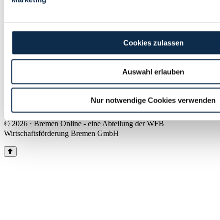
Land Bremen
Instagram
Pinterest
Facebook
Tiktok
Youtube
Impressum & Kontakt
Cookies zulassen
Barrierefreiheit
Produkte & Mediadaten
Presse
Auswahl erlauben
Über uns
Inhaltsübersicht
Nutzungsbedingungen
Nur notwendige Cookies verwenden
Datenschutz
© 2026 · Bremen Online - eine Abteilung der WFB
Wirtschaftsförderung Bremen GmbH