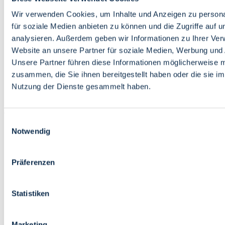
Bildung
Wirtschaft
Wir verwenden Cookies, um Inhalte und Anzeigen zu persona
Wissenschaft
für soziale Medien anbieten zu können und die Zugriffe auf 
Marktplatz
analysieren. Außerdem geben wir Informationen zu Ihrer Ve
Website an unsere Partner für soziale Medien, Werbung und 
Bremen barrierefrei
Login
Unsere Partner führen diese Informationen möglicherweise m
Leichte Sprache
zusammen, die Sie ihnen bereitgestellt haben oder die sie i
Zur Deutschen Gebärdensprache
Nutzung der Dienste gesammelt haben.
English
Einwilligungsauswahl
Notwendig
Präferenzen
Bremen barrierefrei
Login
Statistiken
Leichte Sprache
Zur Deutschen Gebärdensprache
English
Marketing