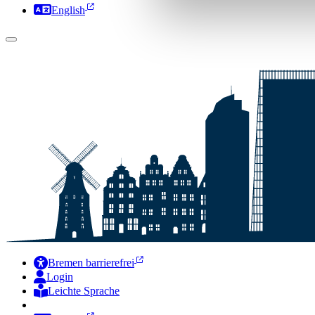
English
Bremen barrierefrei
Login
Leichte Sprache
Zur Deutschen Gebärdensprache