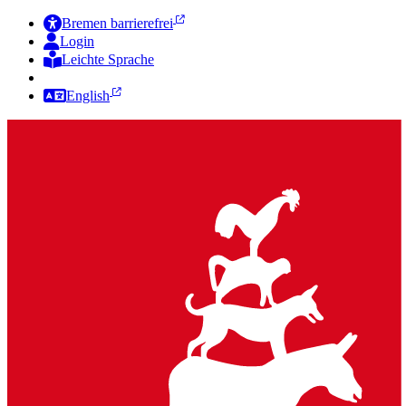
Bremen barrierefrei
Login
Leichte Sprache
Zur Deutschen Gebärdensprache
English