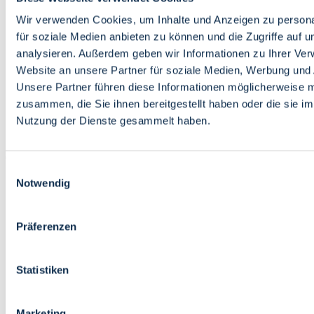
Bildung
Wirtschaft
Wir verwenden Cookies, um Inhalte und Anzeigen zu persona
Wissenschaft
für soziale Medien anbieten zu können und die Zugriffe auf 
Marktplatz
analysieren. Außerdem geben wir Informationen zu Ihrer Ve
Website an unsere Partner für soziale Medien, Werbung und 
Bremen barrierefrei
Login
Unsere Partner führen diese Informationen möglicherweise m
Leichte Sprache
zusammen, die Sie ihnen bereitgestellt haben oder die sie i
Zur Deutschen Gebärdensprache
Nutzung der Dienste gesammelt haben.
English
Einwilligungsauswahl
Notwendig
Präferenzen
Bremen barrierefrei
Login
Statistiken
Leichte Sprache
Zur Deutschen Gebärdensprache
English
Marketing