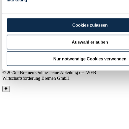
Land Bremen
Instagram
Pinterest
Facebook
Tiktok
Youtube
Impressum & Kontakt
Cookies zulassen
Barrierefreiheit
Produkte & Mediadaten
Presse
Auswahl erlauben
Über uns
Inhaltsübersicht
Nutzungsbedingungen
Nur notwendige Cookies verwenden
Datenschutz
© 2026 · Bremen Online - eine Abteilung der WFB
Wirtschaftsförderung Bremen GmbH