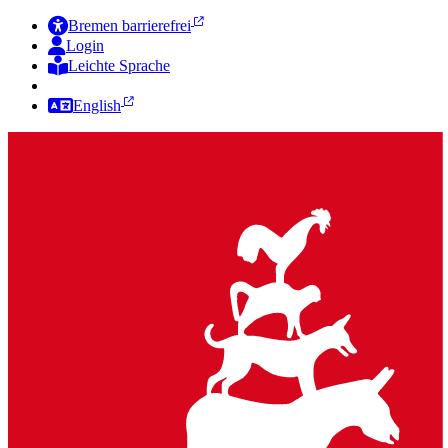
Bremen barrierefrei
Login
Leichte Sprache
Zur Deutschen Gebärdensprache
English