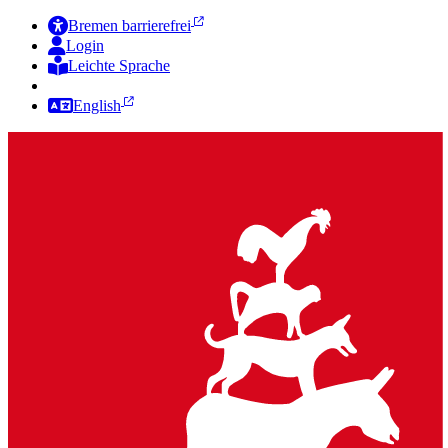
Bremen barrierefrei
Login
Leichte Sprache
Zur Deutschen Gebärdensprache
English