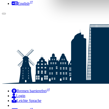
English
Bremen barrierefrei
Login
Leichte Sprache
Zur Deutschen Gebärdensprache