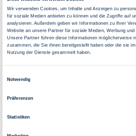
Bildung
Wirtschaft
Wir verwenden Cookies, um Inhalte und Anzeigen zu persona
Wissenschaft
für soziale Medien anbieten zu können und die Zugriffe auf 
Marktplatz
analysieren. Außerdem geben wir Informationen zu Ihrer Ve
Website an unsere Partner für soziale Medien, Werbung und 
Bremen barrierefrei
Login
Unsere Partner führen diese Informationen möglicherweise m
Leichte Sprache
zusammen, die Sie ihnen bereitgestellt haben oder die sie i
Zur Deutschen Gebärdensprache
Nutzung der Dienste gesammelt haben.
English
Einwilligungsauswahl
Notwendig
Präferenzen
Bremen barrierefrei
Login
Statistiken
Leichte Sprache
Zur Deutschen Gebärdensprache
English
Marketing