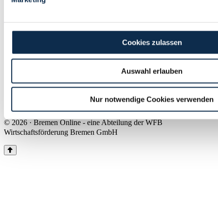
Land Bremen
Instagram
Pinterest
Facebook
Tiktok
Youtube
Impressum & Kontakt
Cookies zulassen
Barrierefreiheit
Produkte & Mediadaten
Presse
Auswahl erlauben
Über uns
Inhaltsübersicht
Nutzungsbedingungen
Nur notwendige Cookies verwenden
Datenschutz
© 2026 · Bremen Online - eine Abteilung der WFB
Wirtschaftsförderung Bremen GmbH