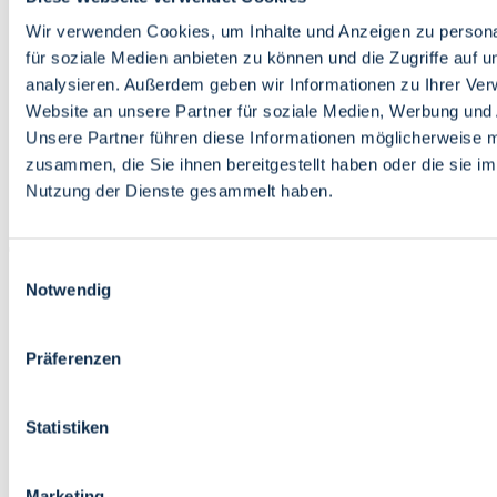
Bildung
Wirtschaft
Wir verwenden Cookies, um Inhalte und Anzeigen zu persona
Wissenschaft
für soziale Medien anbieten zu können und die Zugriffe auf 
Marktplatz
analysieren. Außerdem geben wir Informationen zu Ihrer Ve
Website an unsere Partner für soziale Medien, Werbung und 
Bremen barrierefrei
Login
Unsere Partner führen diese Informationen möglicherweise m
Leichte Sprache
zusammen, die Sie ihnen bereitgestellt haben oder die sie i
Zur Deutschen Gebärdensprache
Nutzung der Dienste gesammelt haben.
English
Einwilligungsauswahl
Notwendig
Präferenzen
Bremen barrierefrei
Login
Statistiken
Leichte Sprache
Zur Deutschen Gebärdensprache
English
Marketing