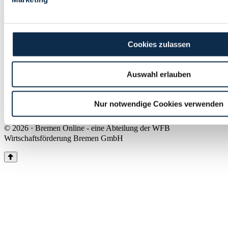
Land Bremen
Instagram
Pinterest
Facebook
Tiktok
Youtube
Impressum & Kontakt
Cookies zulassen
Barrierefreiheit
Produkte & Mediadaten
Presse
Auswahl erlauben
Über uns
Inhaltsübersicht
Nutzungsbedingungen
Nur notwendige Cookies verwenden
Datenschutz
© 2026 · Bremen Online - eine Abteilung der WFB
Wirtschaftsförderung Bremen GmbH