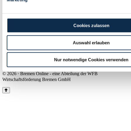
Land Bremen
Instagram
Pinterest
Facebook
Tiktok
Youtube
Impressum & Kontakt
Cookies zulassen
Barrierefreiheit
Produkte & Mediadaten
Presse
Auswahl erlauben
Über uns
Inhaltsübersicht
Nutzungsbedingungen
Nur notwendige Cookies verwenden
Datenschutz
© 2026 · Bremen Online - eine Abteilung der WFB
Wirtschaftsförderung Bremen GmbH