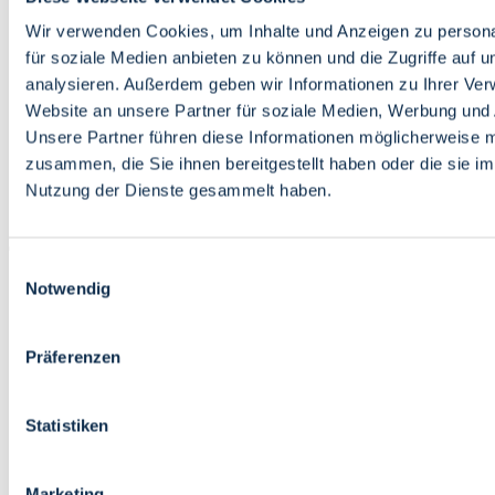
Bildung
Wirtschaft
Wir verwenden Cookies, um Inhalte und Anzeigen zu persona
Wissenschaft
für soziale Medien anbieten zu können und die Zugriffe auf 
Marktplatz
analysieren. Außerdem geben wir Informationen zu Ihrer Ve
Website an unsere Partner für soziale Medien, Werbung und 
Bremen barrierefrei
Login
Unsere Partner führen diese Informationen möglicherweise m
Leichte Sprache
zusammen, die Sie ihnen bereitgestellt haben oder die sie i
Zur Deutschen Gebärdensprache
Nutzung der Dienste gesammelt haben.
English
Einwilligungsauswahl
Notwendig
Präferenzen
Bremen barrierefrei
Login
Statistiken
Leichte Sprache
Zur Deutschen Gebärdensprache
English
Marketing