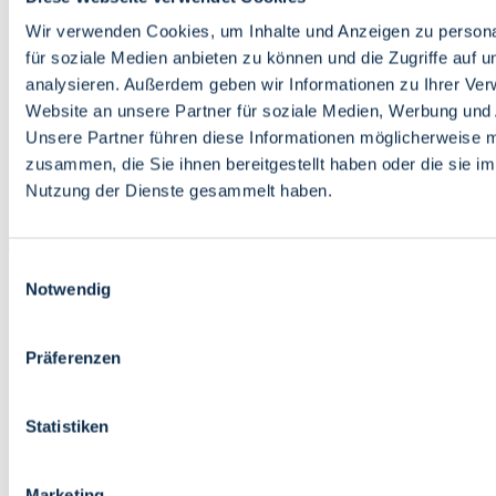
Bildung
Wirtschaft
Wir verwenden Cookies, um Inhalte und Anzeigen zu persona
Wissenschaft
für soziale Medien anbieten zu können und die Zugriffe auf 
Marktplatz
analysieren. Außerdem geben wir Informationen zu Ihrer Ve
Website an unsere Partner für soziale Medien, Werbung und 
Bremen barrierefrei
Login
Unsere Partner führen diese Informationen möglicherweise m
Leichte Sprache
zusammen, die Sie ihnen bereitgestellt haben oder die sie i
Zur Deutschen Gebärdensprache
Nutzung der Dienste gesammelt haben.
English
Einwilligungsauswahl
Notwendig
Präferenzen
Bremen barrierefrei
Login
Statistiken
Leichte Sprache
Zur Deutschen Gebärdensprache
English
Marketing