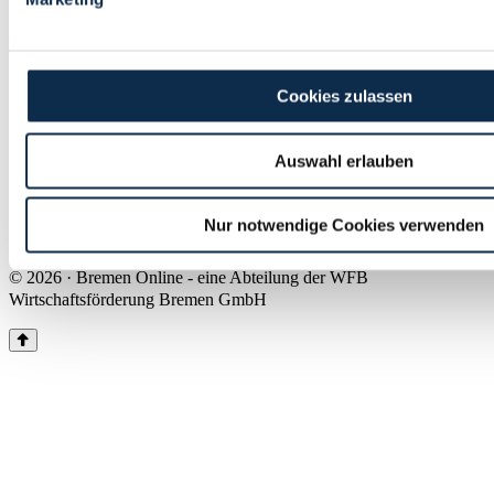
Land Bremen
Instagram
Pinterest
Facebook
Tiktok
Youtube
Impressum & Kontakt
Cookies zulassen
Barrierefreiheit
Produkte & Mediadaten
Presse
Auswahl erlauben
Über uns
Inhaltsübersicht
Nutzungsbedingungen
Nur notwendige Cookies verwenden
Datenschutz
© 2026 · Bremen Online - eine Abteilung der WFB
Wirtschaftsförderung Bremen GmbH