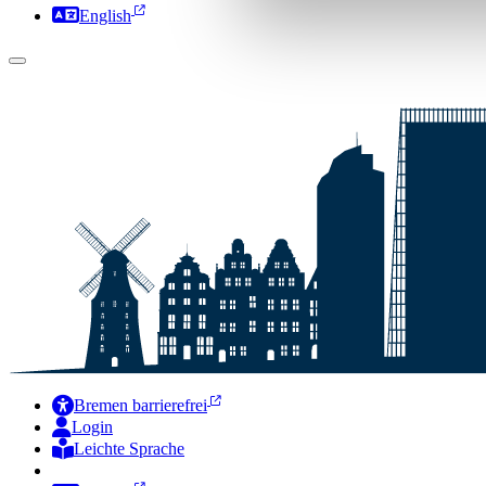
English
Bremen barrierefrei
Login
Leichte Sprache
Zur Deutschen Gebärdensprache