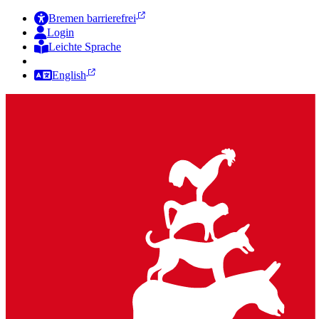
Bremen barrierefrei
Login
Leichte Sprache
Zur Deutschen Gebärdensprache
English