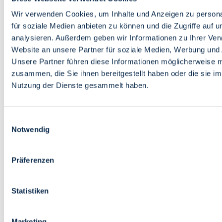
Bildung
Wirtschaft
Wir verwenden Cookies, um Inhalte und Anzeigen zu persona
Wissenschaft
für soziale Medien anbieten zu können und die Zugriffe auf 
Marktplatz
analysieren. Außerdem geben wir Informationen zu Ihrer Ve
Website an unsere Partner für soziale Medien, Werbung und 
Bremen barrierefrei
Login
Unsere Partner führen diese Informationen möglicherweise m
Leichte Sprache
zusammen, die Sie ihnen bereitgestellt haben oder die sie i
Zur Deutschen Gebärdensprache
Nutzung der Dienste gesammelt haben.
English
Einwilligungsauswahl
Notwendig
Präferenzen
Bremen barrierefrei
Login
Statistiken
Leichte Sprache
Zur Deutschen Gebärdensprache
English
Marketing