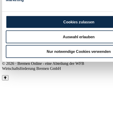
Land Bremen
Instagram
Pinterest
Facebook
Tiktok
Youtube
Impressum & Kontakt
Cookies zulassen
Barrierefreiheit
Produkte & Mediadaten
Presse
Auswahl erlauben
Über uns
Inhaltsübersicht
Nutzungsbedingungen
Nur notwendige Cookies verwenden
Datenschutz
© 2026 · Bremen Online - eine Abteilung der WFB
Wirtschaftsförderung Bremen GmbH