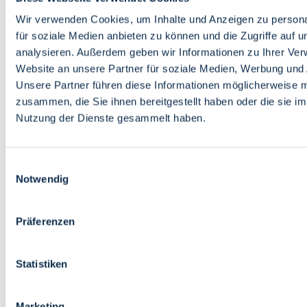
Bildung
Wirtschaft
Wir verwenden Cookies, um Inhalte und Anzeigen zu persona
Wissenschaft
für soziale Medien anbieten zu können und die Zugriffe auf 
Marktplatz
analysieren. Außerdem geben wir Informationen zu Ihrer Ve
Website an unsere Partner für soziale Medien, Werbung und 
Bremen barrierefrei
Login
Unsere Partner führen diese Informationen möglicherweise m
Leichte Sprache
zusammen, die Sie ihnen bereitgestellt haben oder die sie i
Zur Deutschen Gebärdensprache
Nutzung der Dienste gesammelt haben.
English
Einwilligungsauswahl
Notwendig
Präferenzen
Bremen barrierefrei
Login
Statistiken
Leichte Sprache
Zur Deutschen Gebärdensprache
English
Marketing