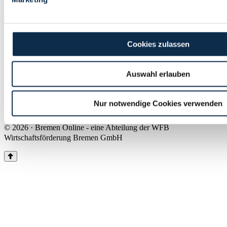
Land Bremen
Instagram
Pinterest
Facebook
Tiktok
Youtube
Impressum & Kontakt
Cookies zulassen
Barrierefreiheit
Produkte & Mediadaten
Presse
Auswahl erlauben
Über uns
Inhaltsübersicht
Nutzungsbedingungen
Nur notwendige Cookies verwenden
Datenschutz
© 2026 · Bremen Online - eine Abteilung der WFB
Wirtschaftsförderung Bremen GmbH