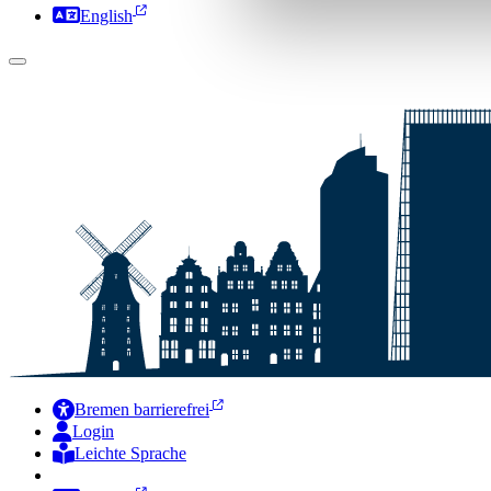
English
Bremen barrierefrei
Login
Leichte Sprache
Zur Deutschen Gebärdensprache