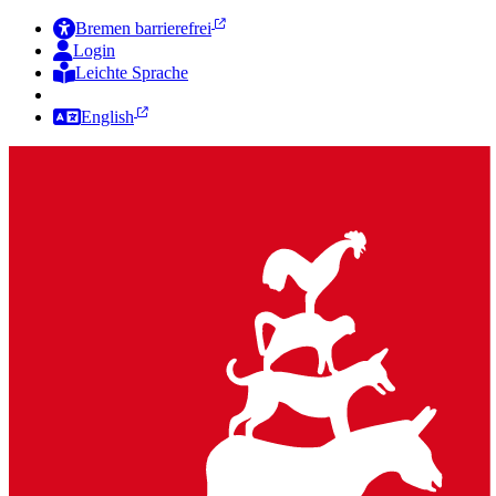
Bremen barrierefrei
Login
Leichte Sprache
Zur Deutschen Gebärdensprache
English