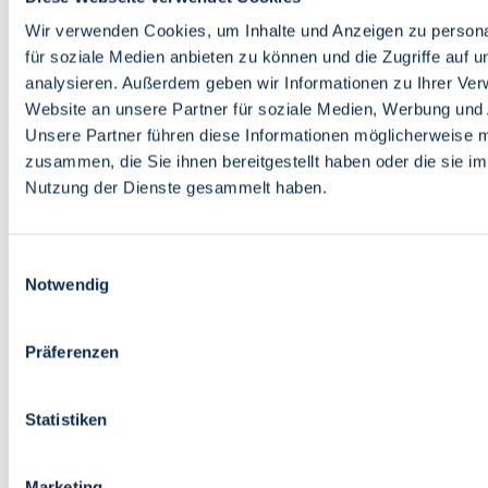
Bildung
Wirtschaft
Wir verwenden Cookies, um Inhalte und Anzeigen zu persona
Wissenschaft
für soziale Medien anbieten zu können und die Zugriffe auf 
Marktplatz
analysieren. Außerdem geben wir Informationen zu Ihrer Ve
Website an unsere Partner für soziale Medien, Werbung und 
Bremen barrierefrei
Login
Unsere Partner führen diese Informationen möglicherweise m
Leichte Sprache
zusammen, die Sie ihnen bereitgestellt haben oder die sie i
Zur Deutschen Gebärdensprache
Nutzung der Dienste gesammelt haben.
English
Einwilligungsauswahl
Notwendig
Präferenzen
Bremen barrierefrei
Login
Statistiken
Leichte Sprache
Zur Deutschen Gebärdensprache
English
Marketing