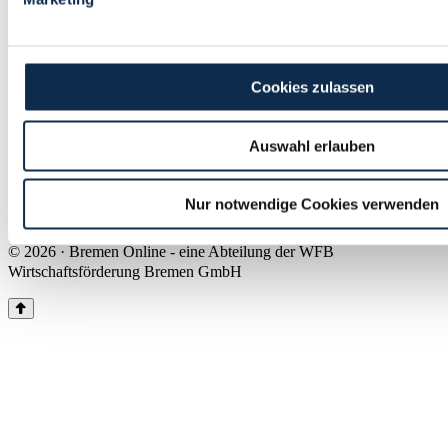
Land Bremen
Instagram
Pinterest
Facebook
Tiktok
Youtube
Impressum & Kontakt
Cookies zulassen
Barrierefreiheit
Produkte & Mediadaten
Presse
Auswahl erlauben
Über uns
Inhaltsübersicht
Nutzungsbedingungen
Nur notwendige Cookies verwenden
Datenschutz
© 2026 · Bremen Online - eine Abteilung der WFB
Wirtschaftsförderung Bremen GmbH