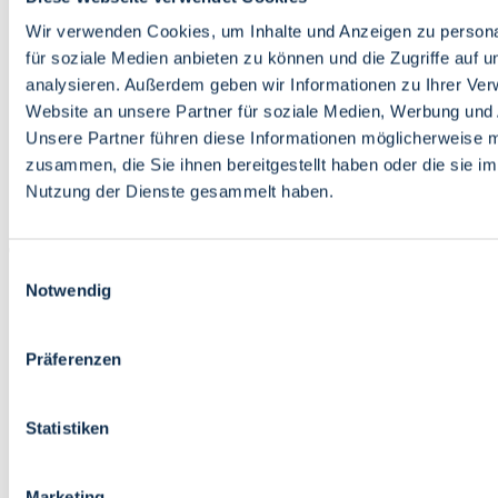
Bildung
Wirtschaft
Wir verwenden Cookies, um Inhalte und Anzeigen zu persona
Wissenschaft
für soziale Medien anbieten zu können und die Zugriffe auf 
Marktplatz
analysieren. Außerdem geben wir Informationen zu Ihrer Ve
Website an unsere Partner für soziale Medien, Werbung und 
Bremen barrierefrei
Login
Unsere Partner führen diese Informationen möglicherweise m
Leichte Sprache
zusammen, die Sie ihnen bereitgestellt haben oder die sie i
Zur Deutschen Gebärdensprache
Nutzung der Dienste gesammelt haben.
English
Einwilligungsauswahl
Notwendig
Präferenzen
Bremen barrierefrei
Login
Statistiken
Leichte Sprache
Zur Deutschen Gebärdensprache
English
Marketing