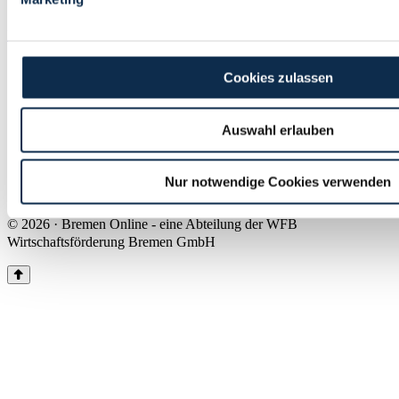
Land Bremen
Instagram
Pinterest
Facebook
Tiktok
Youtube
Impressum & Kontakt
Cookies zulassen
Barrierefreiheit
Produkte & Mediadaten
Presse
Auswahl erlauben
Über uns
Inhaltsübersicht
Nutzungsbedingungen
Nur notwendige Cookies verwenden
Datenschutz
© 2026 · Bremen Online - eine Abteilung der WFB
Wirtschaftsförderung Bremen GmbH