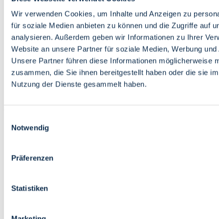
Bildung
Wirtschaft
Wir verwenden Cookies, um Inhalte und Anzeigen zu persona
Wissenschaft
für soziale Medien anbieten zu können und die Zugriffe auf 
Marktplatz
analysieren. Außerdem geben wir Informationen zu Ihrer Ve
Website an unsere Partner für soziale Medien, Werbung und 
Bremen barrierefrei
Login
Unsere Partner führen diese Informationen möglicherweise m
Leichte Sprache
zusammen, die Sie ihnen bereitgestellt haben oder die sie i
Zur Deutschen Gebärdensprache
Nutzung der Dienste gesammelt haben.
English
Einwilligungsauswahl
Notwendig
Präferenzen
Bremen barrierefrei
Login
Statistiken
Leichte Sprache
Zur Deutschen Gebärdensprache
English
Marketing