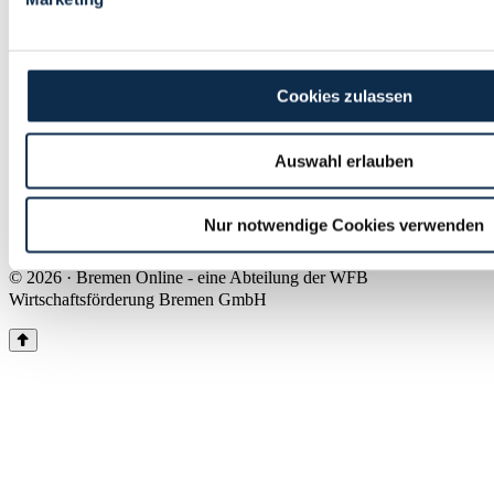
Land Bremen
Instagram
Pinterest
Facebook
Tiktok
Youtube
Impressum & Kontakt
Cookies zulassen
Barrierefreiheit
Produkte & Mediadaten
Presse
Auswahl erlauben
Über uns
Inhaltsübersicht
Nutzungsbedingungen
Nur notwendige Cookies verwenden
Datenschutz
© 2026 · Bremen Online - eine Abteilung der WFB
Wirtschaftsförderung Bremen GmbH