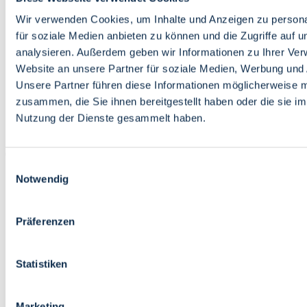
Bildung
Wirtschaft
Wir verwenden Cookies, um Inhalte und Anzeigen zu persona
Wissenschaft
für soziale Medien anbieten zu können und die Zugriffe auf 
Marktplatz
analysieren. Außerdem geben wir Informationen zu Ihrer Ve
Website an unsere Partner für soziale Medien, Werbung und 
Bremen barrierefrei
Login
Unsere Partner führen diese Informationen möglicherweise m
Leichte Sprache
zusammen, die Sie ihnen bereitgestellt haben oder die sie i
Zur Deutschen Gebärdensprache
Nutzung der Dienste gesammelt haben.
English
Einwilligungsauswahl
Notwendig
Präferenzen
Bremen barrierefrei
Login
Statistiken
Leichte Sprache
Zur Deutschen Gebärdensprache
English
Marketing