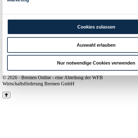
Land Bremen
Instagram
Pinterest
Facebook
Tiktok
Youtube
Impressum & Kontakt
Cookies zulassen
Barrierefreiheit
Produkte & Mediadaten
Presse
Auswahl erlauben
Über uns
Inhaltsübersicht
Nutzungsbedingungen
Nur notwendige Cookies verwenden
Datenschutz
© 2026 · Bremen Online - eine Abteilung der WFB
Wirtschaftsförderung Bremen GmbH