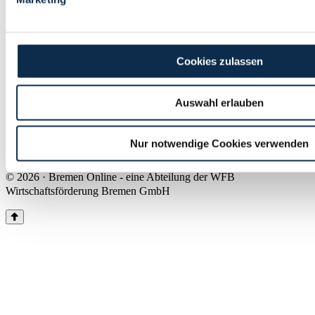
Land Bremen
Instagram
Pinterest
Facebook
Tiktok
Youtube
Impressum & Kontakt
Cookies zulassen
Barrierefreiheit
Produkte & Mediadaten
Presse
Auswahl erlauben
Über uns
Inhaltsübersicht
Nutzungsbedingungen
Nur notwendige Cookies verwenden
Datenschutz
© 2026 · Bremen Online - eine Abteilung der WFB
Wirtschaftsförderung Bremen GmbH