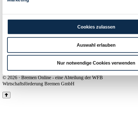
Land Bremen
Instagram
Pinterest
Facebook
Tiktok
Youtube
Impressum & Kontakt
Cookies zulassen
Barrierefreiheit
Produkte & Mediadaten
Presse
Auswahl erlauben
Über uns
Inhaltsübersicht
Nutzungsbedingungen
Nur notwendige Cookies verwenden
Datenschutz
© 2026 · Bremen Online - eine Abteilung der WFB
Wirtschaftsförderung Bremen GmbH