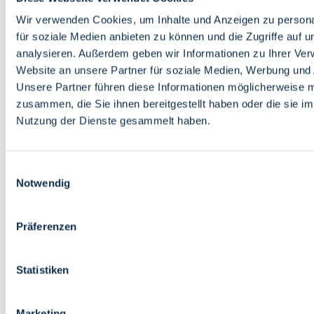
Bildung
Wirtschaft
Wir verwenden Cookies, um Inhalte und Anzeigen zu persona
Wissenschaft
für soziale Medien anbieten zu können und die Zugriffe auf 
Marktplatz
analysieren. Außerdem geben wir Informationen zu Ihrer Ve
Website an unsere Partner für soziale Medien, Werbung und 
Bremen barrierefrei
Login
Unsere Partner führen diese Informationen möglicherweise m
Leichte Sprache
zusammen, die Sie ihnen bereitgestellt haben oder die sie i
Zur Deutschen Gebärdensprache
Nutzung der Dienste gesammelt haben.
English
Einwilligungsauswahl
Notwendig
Präferenzen
Bremen barrierefrei
Login
Statistiken
Leichte Sprache
Zur Deutschen Gebärdensprache
English
Marketing