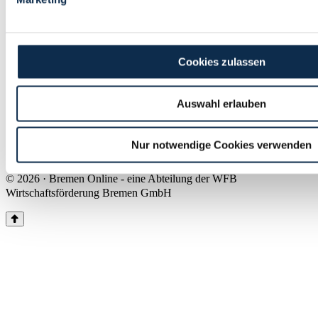
Land Bremen
Instagram
Pinterest
Facebook
Tiktok
Youtube
Impressum & Kontakt
Cookies zulassen
Barrierefreiheit
Produkte & Mediadaten
Presse
Auswahl erlauben
Über uns
Inhaltsübersicht
Nutzungsbedingungen
Nur notwendige Cookies verwenden
Datenschutz
© 2026 · Bremen Online - eine Abteilung der WFB
Wirtschaftsförderung Bremen GmbH