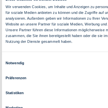
Bildung
Wirtschaft
Wir verwenden Cookies, um Inhalte und Anzeigen zu persona
Wissenschaft
für soziale Medien anbieten zu können und die Zugriffe auf 
Marktplatz
analysieren. Außerdem geben wir Informationen zu Ihrer Ve
Website an unsere Partner für soziale Medien, Werbung und 
Bremen barrierefrei
Login
Unsere Partner führen diese Informationen möglicherweise m
Leichte Sprache
zusammen, die Sie ihnen bereitgestellt haben oder die sie i
Zur Deutschen Gebärdensprache
Nutzung der Dienste gesammelt haben.
English
Einwilligungsauswahl
Notwendig
Präferenzen
Bremen barrierefrei
Login
Statistiken
Leichte Sprache
Zur Deutschen Gebärdensprache
English
Marketing