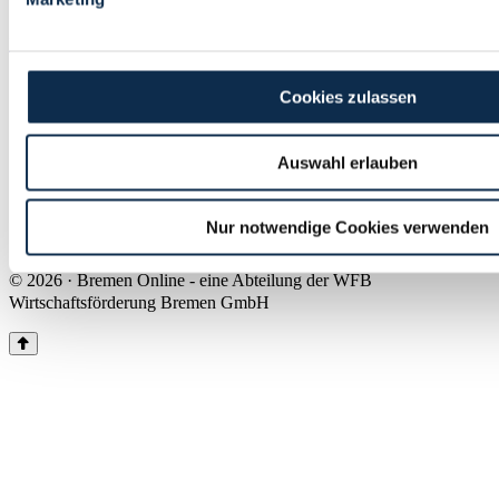
Land Bremen
Instagram
Pinterest
Facebook
Tiktok
Youtube
Impressum & Kontakt
Cookies zulassen
Barrierefreiheit
Produkte & Mediadaten
Presse
Auswahl erlauben
Über uns
Inhaltsübersicht
Nutzungsbedingungen
Nur notwendige Cookies verwenden
Datenschutz
© 2026 · Bremen Online - eine Abteilung der WFB
Wirtschaftsförderung Bremen GmbH