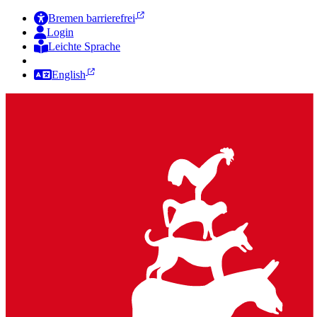
Bremen barrierefrei
Login
Leichte Sprache
Zur Deutschen Gebärdensprache
English