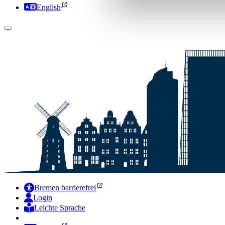
English
Bremen barrierefrei
Login
Leichte Sprache
Zur Deutschen Gebärdensprache