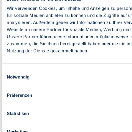
Bildung
Wirtschaft
Wir verwenden Cookies, um Inhalte und Anzeigen zu persona
Wissenschaft
für soziale Medien anbieten zu können und die Zugriffe auf 
Marktplatz
analysieren. Außerdem geben wir Informationen zu Ihrer Ve
Website an unsere Partner für soziale Medien, Werbung und 
Bremen barrierefrei
Login
Unsere Partner führen diese Informationen möglicherweise m
Leichte Sprache
zusammen, die Sie ihnen bereitgestellt haben oder die sie i
Zur Deutschen Gebärdensprache
Nutzung der Dienste gesammelt haben.
English
Einwilligungsauswahl
Notwendig
Präferenzen
Bremen barrierefrei
Login
Statistiken
Leichte Sprache
Zur Deutschen Gebärdensprache
English
Marketing