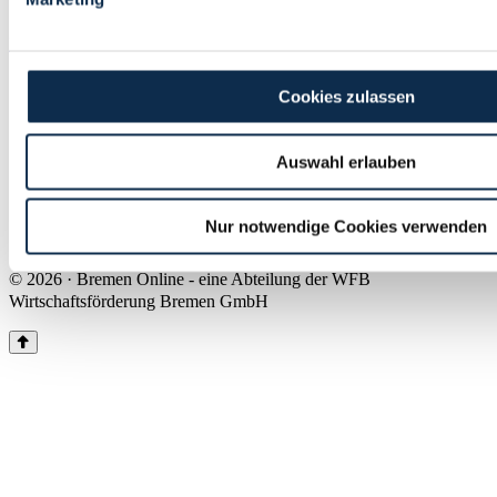
Land Bremen
Instagram
Pinterest
Facebook
Tiktok
Youtube
Impressum & Kontakt
Cookies zulassen
Barrierefreiheit
Produkte & Mediadaten
Presse
Auswahl erlauben
Über uns
Inhaltsübersicht
Nutzungsbedingungen
Nur notwendige Cookies verwenden
Datenschutz
© 2026 · Bremen Online - eine Abteilung der WFB
Wirtschaftsförderung Bremen GmbH