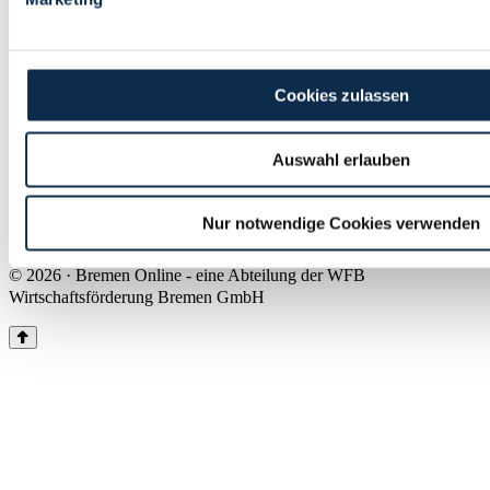
Land Bremen
Instagram
Pinterest
Facebook
Tiktok
Youtube
Impressum & Kontakt
Cookies zulassen
Barrierefreiheit
Produkte & Mediadaten
Presse
Auswahl erlauben
Über uns
Inhaltsübersicht
Nutzungsbedingungen
Nur notwendige Cookies verwenden
Datenschutz
© 2026 · Bremen Online - eine Abteilung der WFB
Wirtschaftsförderung Bremen GmbH