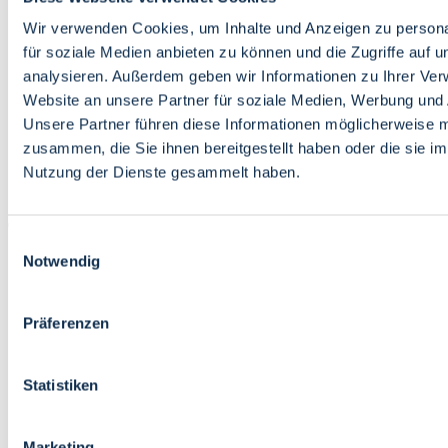
Bildung
Wirtschaft
Wir verwenden Cookies, um Inhalte und Anzeigen zu persona
Wissenschaft
für soziale Medien anbieten zu können und die Zugriffe auf 
Marktplatz
analysieren. Außerdem geben wir Informationen zu Ihrer Ve
Website an unsere Partner für soziale Medien, Werbung und 
Bremen barrierefrei
Login
Unsere Partner führen diese Informationen möglicherweise m
Leichte Sprache
zusammen, die Sie ihnen bereitgestellt haben oder die sie i
Zur Deutschen Gebärdensprache
Nutzung der Dienste gesammelt haben.
English
Einwilligungsauswahl
Notwendig
Präferenzen
Bremen barrierefrei
Login
Statistiken
Leichte Sprache
Zur Deutschen Gebärdensprache
English
Marketing