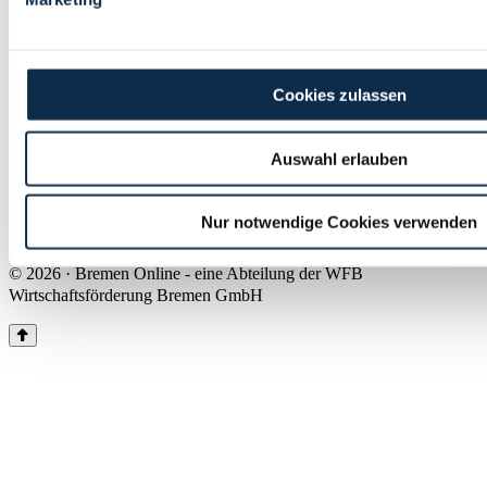
Land Bremen
Instagram
Pinterest
Facebook
Tiktok
Youtube
Impressum & Kontakt
Cookies zulassen
Barrierefreiheit
Produkte & Mediadaten
Presse
Auswahl erlauben
Über uns
Inhaltsübersicht
Nutzungsbedingungen
Nur notwendige Cookies verwenden
Datenschutz
© 2026 · Bremen Online - eine Abteilung der WFB
Wirtschaftsförderung Bremen GmbH