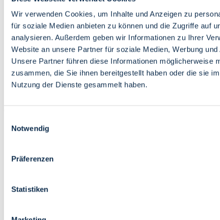
Bildung
Wirtschaft
Wir verwenden Cookies, um Inhalte und Anzeigen zu persona
Wissenschaft
für soziale Medien anbieten zu können und die Zugriffe auf 
Marktplatz
analysieren. Außerdem geben wir Informationen zu Ihrer Ve
Website an unsere Partner für soziale Medien, Werbung und 
Bremen barrierefrei
Login
Unsere Partner führen diese Informationen möglicherweise m
Leichte Sprache
zusammen, die Sie ihnen bereitgestellt haben oder die sie i
Zur Deutschen Gebärdensprache
Nutzung der Dienste gesammelt haben.
English
Einwilligungsauswahl
Notwendig
Präferenzen
Bremen barrierefrei
Login
Statistiken
Leichte Sprache
Zur Deutschen Gebärdensprache
English
Marketing