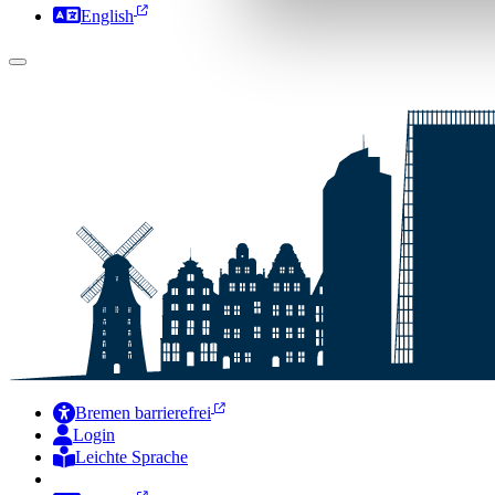
English
Bremen barrierefrei
Login
Leichte Sprache
Zur Deutschen Gebärdensprache