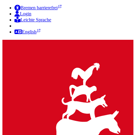
Bremen barrierefrei
Login
Leichte Sprache
Zur Deutschen Gebärdensprache
English