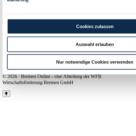
Land Bremen
Instagram
Pinterest
Facebook
Tiktok
Youtube
Impressum & Kontakt
Cookies zulassen
Barrierefreiheit
Produkte & Mediadaten
Presse
Auswahl erlauben
Über uns
Inhaltsübersicht
Nutzungsbedingungen
Nur notwendige Cookies verwenden
Datenschutz
© 2026 · Bremen Online - eine Abteilung der WFB
Wirtschaftsförderung Bremen GmbH