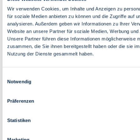
Bildung
Wirtschaft
Wir verwenden Cookies, um Inhalte und Anzeigen zu persona
Wissenschaft
für soziale Medien anbieten zu können und die Zugriffe auf 
Marktplatz
analysieren. Außerdem geben wir Informationen zu Ihrer Ve
Website an unsere Partner für soziale Medien, Werbung und 
Bremen barrierefrei
Login
Unsere Partner führen diese Informationen möglicherweise m
Leichte Sprache
zusammen, die Sie ihnen bereitgestellt haben oder die sie i
Zur Deutschen Gebärdensprache
Nutzung der Dienste gesammelt haben.
English
Einwilligungsauswahl
Notwendig
Präferenzen
Bremen barrierefrei
Login
Statistiken
Leichte Sprache
Zur Deutschen Gebärdensprache
English
Marketing