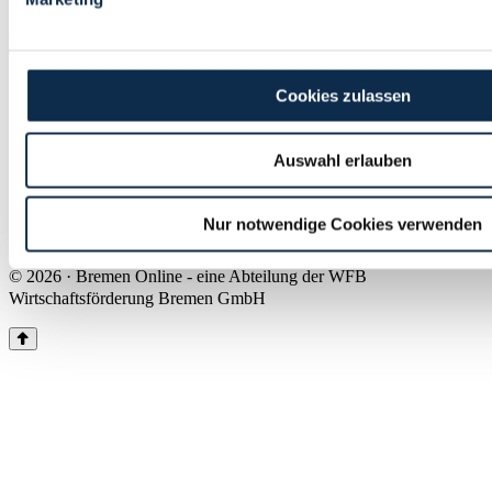
Land Bremen
Instagram
Pinterest
Facebook
Tiktok
Youtube
Impressum & Kontakt
Cookies zulassen
Barrierefreiheit
Produkte & Mediadaten
Presse
Auswahl erlauben
Über uns
Inhaltsübersicht
Nutzungsbedingungen
Nur notwendige Cookies verwenden
Datenschutz
© 2026 · Bremen Online - eine Abteilung der WFB
Wirtschaftsförderung Bremen GmbH