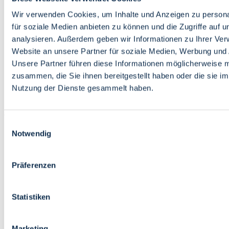
Bildung
Wirtschaft
Wir verwenden Cookies, um Inhalte und Anzeigen zu persona
Wissenschaft
für soziale Medien anbieten zu können und die Zugriffe auf 
Marktplatz
analysieren. Außerdem geben wir Informationen zu Ihrer Ve
Website an unsere Partner für soziale Medien, Werbung und 
Bremen barrierefrei
Login
Unsere Partner führen diese Informationen möglicherweise m
Leichte Sprache
zusammen, die Sie ihnen bereitgestellt haben oder die sie i
Zur Deutschen Gebärdensprache
Nutzung der Dienste gesammelt haben.
English
Einwilligungsauswahl
Notwendig
Präferenzen
Bremen barrierefrei
Login
Statistiken
Leichte Sprache
Zur Deutschen Gebärdensprache
English
Marketing