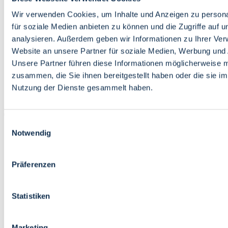
Bildung
Wirtschaft
Wir verwenden Cookies, um Inhalte und Anzeigen zu persona
Wissenschaft
für soziale Medien anbieten zu können und die Zugriffe auf 
Marktplatz
analysieren. Außerdem geben wir Informationen zu Ihrer Ve
Website an unsere Partner für soziale Medien, Werbung und 
Bremen barrierefrei
Login
Unsere Partner führen diese Informationen möglicherweise m
Leichte Sprache
zusammen, die Sie ihnen bereitgestellt haben oder die sie i
Zur Deutschen Gebärdensprache
Nutzung der Dienste gesammelt haben.
English
Einwilligungsauswahl
Notwendig
Präferenzen
Bremen barrierefrei
Login
Statistiken
Leichte Sprache
Zur Deutschen Gebärdensprache
English
Marketing