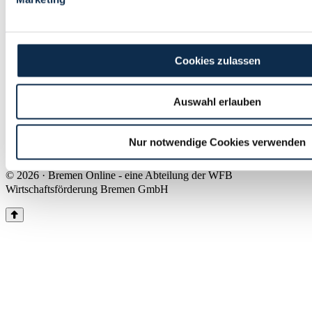
Land Bremen
Instagram
Pinterest
Facebook
Tiktok
Youtube
Impressum & Kontakt
Cookies zulassen
Barrierefreiheit
Produkte & Mediadaten
Presse
Auswahl erlauben
Über uns
Inhaltsübersicht
Nutzungsbedingungen
Nur notwendige Cookies verwenden
Datenschutz
© 2026 · Bremen Online - eine Abteilung der WFB
Wirtschaftsförderung Bremen GmbH