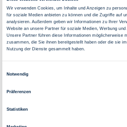
Bildung
Wirtschaft
Wir verwenden Cookies, um Inhalte und Anzeigen zu persona
Wissenschaft
für soziale Medien anbieten zu können und die Zugriffe auf 
Marktplatz
analysieren. Außerdem geben wir Informationen zu Ihrer Ve
Website an unsere Partner für soziale Medien, Werbung und 
Bremen barrierefrei
Login
Unsere Partner führen diese Informationen möglicherweise m
Leichte Sprache
zusammen, die Sie ihnen bereitgestellt haben oder die sie i
Zur Deutschen Gebärdensprache
Nutzung der Dienste gesammelt haben.
English
Einwilligungsauswahl
Notwendig
Präferenzen
Bremen barrierefrei
Login
Statistiken
Leichte Sprache
Zur Deutschen Gebärdensprache
English
Marketing