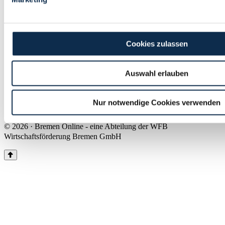
Land Bremen
Instagram
Pinterest
Facebook
Tiktok
Youtube
Impressum & Kontakt
Cookies zulassen
Barrierefreiheit
Produkte & Mediadaten
Presse
Auswahl erlauben
Über uns
Inhaltsübersicht
Nutzungsbedingungen
Nur notwendige Cookies verwenden
Datenschutz
© 2026 · Bremen Online - eine Abteilung der WFB
Wirtschaftsförderung Bremen GmbH