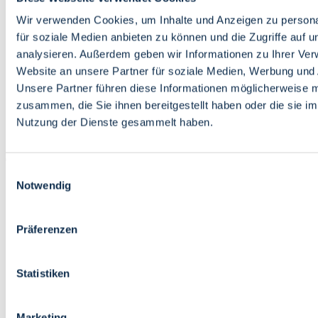
Bildung
Wirtschaft
Wir verwenden Cookies, um Inhalte und Anzeigen zu persona
Wissenschaft
für soziale Medien anbieten zu können und die Zugriffe auf 
Marktplatz
analysieren. Außerdem geben wir Informationen zu Ihrer Ve
Website an unsere Partner für soziale Medien, Werbung und 
Bremen barrierefrei
Login
Unsere Partner führen diese Informationen möglicherweise m
Leichte Sprache
zusammen, die Sie ihnen bereitgestellt haben oder die sie i
Zur Deutschen Gebärdensprache
Nutzung der Dienste gesammelt haben.
English
Einwilligungsauswahl
Notwendig
Präferenzen
Bremen barrierefrei
Login
Statistiken
Leichte Sprache
Zur Deutschen Gebärdensprache
English
Marketing