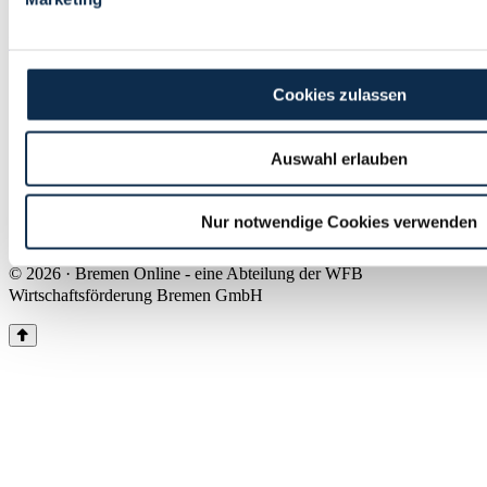
Land Bremen
Instagram
Pinterest
Facebook
Tiktok
Youtube
Impressum & Kontakt
Cookies zulassen
Barrierefreiheit
Produkte & Mediadaten
Presse
Auswahl erlauben
Über uns
Inhaltsübersicht
Nutzungsbedingungen
Nur notwendige Cookies verwenden
Datenschutz
© 2026 · Bremen Online - eine Abteilung der WFB
Wirtschaftsförderung Bremen GmbH