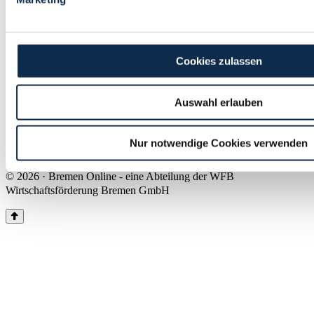
Land Bremen
Instagram
Pinterest
Facebook
Tiktok
Youtube
Impressum & Kontakt
Cookies zulassen
Barrierefreiheit
Produkte & Mediadaten
Presse
Auswahl erlauben
Über uns
Inhaltsübersicht
Nutzungsbedingungen
Nur notwendige Cookies verwenden
Datenschutz
© 2026 · Bremen Online - eine Abteilung der WFB
Wirtschaftsförderung Bremen GmbH