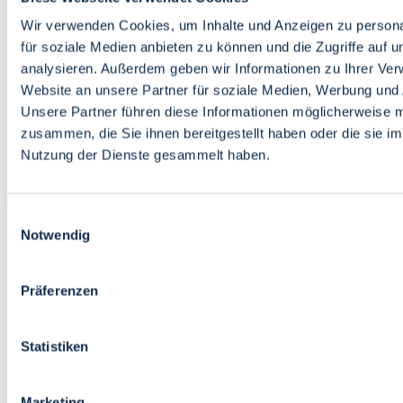
Bildung
Wirtschaft
Wir verwenden Cookies, um Inhalte und Anzeigen zu persona
Wissenschaft
für soziale Medien anbieten zu können und die Zugriffe auf 
Marktplatz
analysieren. Außerdem geben wir Informationen zu Ihrer Ve
Website an unsere Partner für soziale Medien, Werbung und 
Bremen barrierefrei
Login
Unsere Partner führen diese Informationen möglicherweise m
Leichte Sprache
zusammen, die Sie ihnen bereitgestellt haben oder die sie i
Zur Deutschen Gebärdensprache
Nutzung der Dienste gesammelt haben.
English
Einwilligungsauswahl
Notwendig
Präferenzen
Bremen barrierefrei
Login
Statistiken
Leichte Sprache
Zur Deutschen Gebärdensprache
English
Marketing