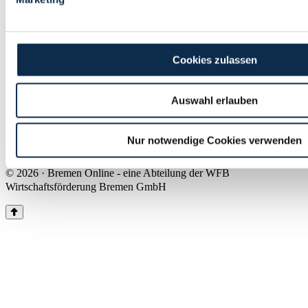
Land Bremen
Instagram
Pinterest
Facebook
Tiktok
Youtube
Impressum & Kontakt
Cookies zulassen
Barrierefreiheit
Produkte & Mediadaten
Presse
Auswahl erlauben
Über uns
Inhaltsübersicht
Nutzungsbedingungen
Nur notwendige Cookies verwenden
Datenschutz
© 2026 · Bremen Online - eine Abteilung der WFB
Wirtschaftsförderung Bremen GmbH