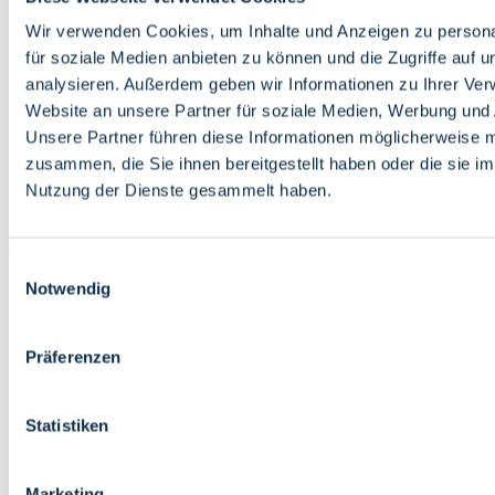
Bildung
Wirtschaft
Wir verwenden Cookies, um Inhalte und Anzeigen zu persona
Wissenschaft
für soziale Medien anbieten zu können und die Zugriffe auf 
Marktplatz
analysieren. Außerdem geben wir Informationen zu Ihrer Ve
Website an unsere Partner für soziale Medien, Werbung und 
Bremen barrierefrei
Login
Unsere Partner führen diese Informationen möglicherweise m
Leichte Sprache
zusammen, die Sie ihnen bereitgestellt haben oder die sie i
Zur Deutschen Gebärdensprache
Nutzung der Dienste gesammelt haben.
English
Einwilligungsauswahl
Notwendig
Präferenzen
Bremen barrierefrei
Login
Statistiken
Leichte Sprache
Zur Deutschen Gebärdensprache
English
Marketing