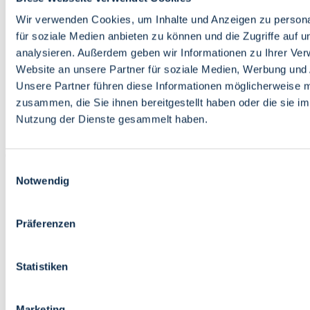
Bildung
Wirtschaft
Wir verwenden Cookies, um Inhalte und Anzeigen zu persona
Wissenschaft
für soziale Medien anbieten zu können und die Zugriffe auf 
Marktplatz
analysieren. Außerdem geben wir Informationen zu Ihrer Ve
Website an unsere Partner für soziale Medien, Werbung und 
Bremen barrierefrei
Login
Unsere Partner führen diese Informationen möglicherweise m
Leichte Sprache
zusammen, die Sie ihnen bereitgestellt haben oder die sie i
Zur Deutschen Gebärdensprache
Nutzung der Dienste gesammelt haben.
English
Einwilligungsauswahl
Notwendig
Präferenzen
Bremen barrierefrei
Login
Statistiken
Leichte Sprache
Zur Deutschen Gebärdensprache
English
Marketing