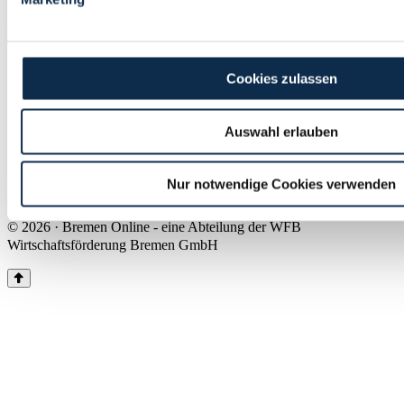
Land Bremen
Instagram
Pinterest
Facebook
Tiktok
Youtube
Impressum & Kontakt
Cookies zulassen
Barrierefreiheit
Produkte & Mediadaten
Presse
Auswahl erlauben
Über uns
Inhaltsübersicht
Nutzungsbedingungen
Nur notwendige Cookies verwenden
Datenschutz
© 2026 · Bremen Online - eine Abteilung der WFB
Wirtschaftsförderung Bremen GmbH