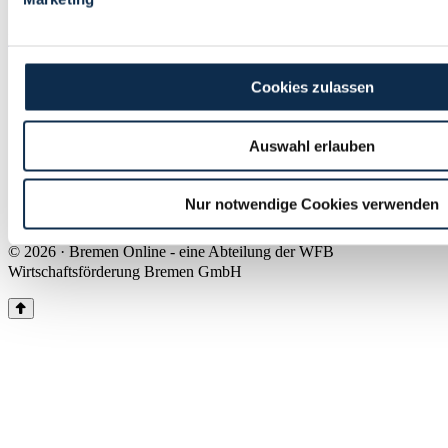
Land Bremen
Instagram
Pinterest
Facebook
Tiktok
Youtube
Impressum & Kontakt
Cookies zulassen
Barrierefreiheit
Produkte & Mediadaten
Presse
Auswahl erlauben
Über uns
Inhaltsübersicht
Nutzungsbedingungen
Nur notwendige Cookies verwenden
Datenschutz
© 2026 · Bremen Online - eine Abteilung der WFB
Wirtschaftsförderung Bremen GmbH