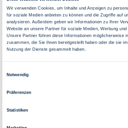
Bildung
Wirtschaft
Wir verwenden Cookies, um Inhalte und Anzeigen zu persona
Wissenschaft
für soziale Medien anbieten zu können und die Zugriffe auf 
Marktplatz
analysieren. Außerdem geben wir Informationen zu Ihrer Ve
Website an unsere Partner für soziale Medien, Werbung und 
Bremen barrierefrei
Login
Unsere Partner führen diese Informationen möglicherweise m
Leichte Sprache
zusammen, die Sie ihnen bereitgestellt haben oder die sie i
Zur Deutschen Gebärdensprache
Nutzung der Dienste gesammelt haben.
English
Einwilligungsauswahl
Notwendig
Präferenzen
Bremen barrierefrei
Login
Statistiken
Leichte Sprache
Zur Deutschen Gebärdensprache
English
Marketing