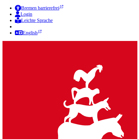
Bremen barrierefrei
Login
Leichte Sprache
Zur Deutschen Gebärdensprache
English