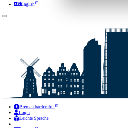
English
Bremen barrierefrei
Login
Leichte Sprache
Zur Deutschen Gebärdensprache