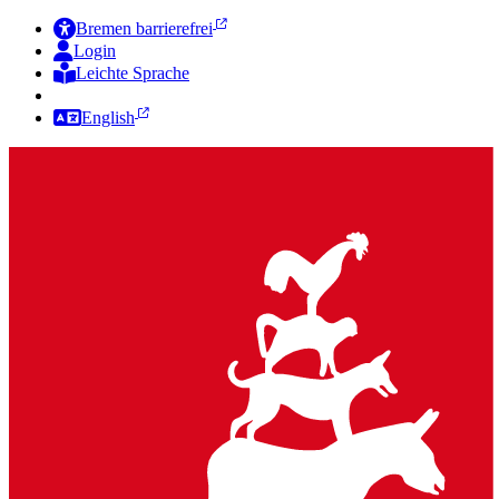
Bremen barrierefrei
Login
Leichte Sprache
Zur Deutschen Gebärdensprache
English