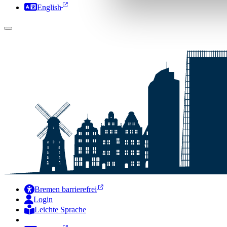
English
Bremen barrierefrei
Login
Leichte Sprache
Zur Deutschen Gebärdensprache