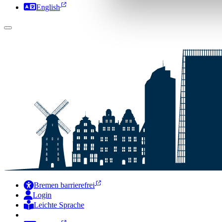
English
Bremen barrierefrei
Login
Leichte Sprache
Zur Deutschen Gebärdensprache