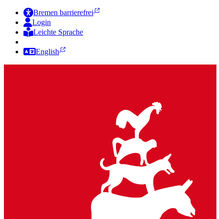
Bremen barrierefrei
Login
Leichte Sprache
Zur Deutschen Gebärdensprache
English