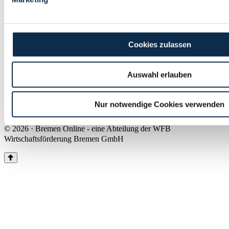
Land Bremen
Instagram
Pinterest
Facebook
Tiktok
Youtube
Impressum & Kontakt
Cookies zulassen
Barrierefreiheit
Produkte & Mediadaten
Presse
Auswahl erlauben
Über uns
Inhaltsübersicht
Nutzungsbedingungen
Nur notwendige Cookies verwenden
Datenschutz
© 2026 · Bremen Online - eine Abteilung der WFB
Wirtschaftsförderung Bremen GmbH