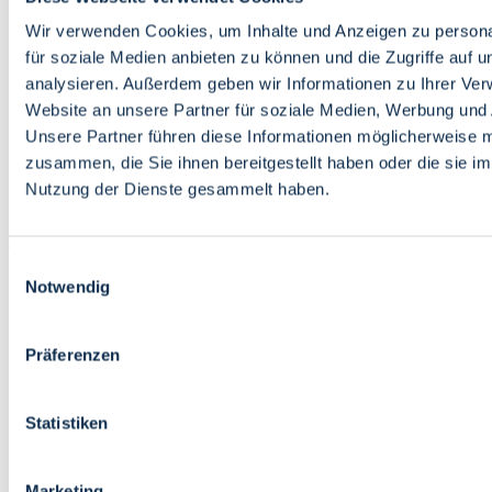
Bildung
Wirtschaft
Wir verwenden Cookies, um Inhalte und Anzeigen zu persona
Wissenschaft
für soziale Medien anbieten zu können und die Zugriffe auf 
Marktplatz
analysieren. Außerdem geben wir Informationen zu Ihrer Ve
Website an unsere Partner für soziale Medien, Werbung und 
Bremen barrierefrei
Login
Unsere Partner führen diese Informationen möglicherweise m
Leichte Sprache
zusammen, die Sie ihnen bereitgestellt haben oder die sie i
Zur Deutschen Gebärdensprache
Nutzung der Dienste gesammelt haben.
English
Einwilligungsauswahl
Notwendig
Präferenzen
Bremen barrierefrei
Login
Statistiken
Leichte Sprache
Zur Deutschen Gebärdensprache
English
Marketing