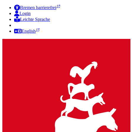
Bremen barrierefrei
Login
Leichte Sprache
Zur Deutschen Gebärdensprache
English