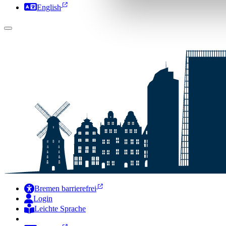
English
Bremen barrierefrei
Login
Leichte Sprache
Zur Deutschen Gebärdensprache