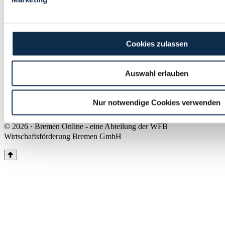
Land Bremen
Instagram
Pinterest
Facebook
Tiktok
Youtube
Impressum & Kontakt
Cookies zulassen
Barrierefreiheit
Produkte & Mediadaten
Presse
Auswahl erlauben
Über uns
Inhaltsübersicht
Nutzungsbedingungen
Nur notwendige Cookies verwenden
Datenschutz
© 2026 · Bremen Online - eine Abteilung der WFB
Wirtschaftsförderung Bremen GmbH