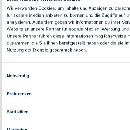
Bildung
Wirtschaft
Wir verwenden Cookies, um Inhalte und Anzeigen zu persona
Wissenschaft
für soziale Medien anbieten zu können und die Zugriffe auf 
Marktplatz
analysieren. Außerdem geben wir Informationen zu Ihrer Ve
Website an unsere Partner für soziale Medien, Werbung und 
Bremen barrierefrei
Login
Unsere Partner führen diese Informationen möglicherweise m
Leichte Sprache
zusammen, die Sie ihnen bereitgestellt haben oder die sie i
Zur Deutschen Gebärdensprache
Nutzung der Dienste gesammelt haben.
English
Einwilligungsauswahl
Notwendig
Präferenzen
Bremen barrierefrei
Login
Statistiken
Leichte Sprache
Zur Deutschen Gebärdensprache
English
Marketing