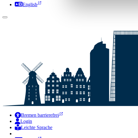
English
Bremen barrierefrei
Login
Leichte Sprache
Zur Deutschen Gebärdensprache