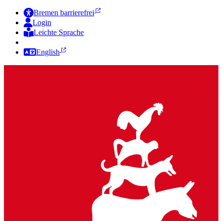
Bremen barrierefrei
Login
Leichte Sprache
Zur Deutschen Gebärdensprache
English