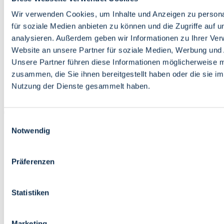
Bildung
Wirtschaft
Wir verwenden Cookies, um Inhalte und Anzeigen zu persona
Wissenschaft
für soziale Medien anbieten zu können und die Zugriffe auf 
Marktplatz
analysieren. Außerdem geben wir Informationen zu Ihrer Ve
Website an unsere Partner für soziale Medien, Werbung und 
Bremen barrierefrei
Login
Unsere Partner führen diese Informationen möglicherweise m
Leichte Sprache
zusammen, die Sie ihnen bereitgestellt haben oder die sie i
Zur Deutschen Gebärdensprache
Nutzung der Dienste gesammelt haben.
English
Einwilligungsauswahl
Notwendig
Präferenzen
Bremen barrierefrei
Login
Statistiken
Leichte Sprache
Zur Deutschen Gebärdensprache
English
Marketing