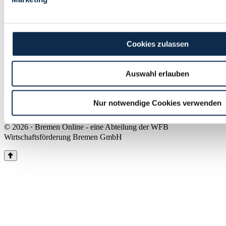
Land Bremen
Instagram
Pinterest
Facebook
Tiktok
Youtube
Impressum & Kontakt
Cookies zulassen
Barrierefreiheit
Produkte & Mediadaten
Presse
Auswahl erlauben
Über uns
Inhaltsübersicht
Nutzungsbedingungen
Nur notwendige Cookies verwenden
Datenschutz
© 2026 · Bremen Online - eine Abteilung der WFB
Wirtschaftsförderung Bremen GmbH