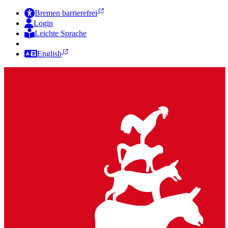
Bremen barrierefrei
Login
Leichte Sprache
Zur Deutschen Gebärdensprache
English