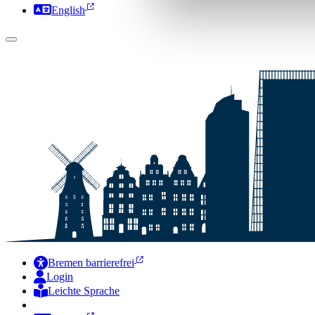
English
Bremen barrierefrei
Login
Leichte Sprache
Zur Deutschen Gebärdensprache