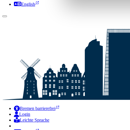
English
Bremen barrierefrei
Login
Leichte Sprache
Zur Deutschen Gebärdensprache