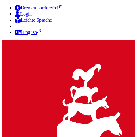
Bremen barrierefrei
Login
Leichte Sprache
Zur Deutschen Gebärdensprache
English