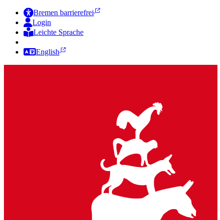
Bremen barrierefrei
Login
Leichte Sprache
Zur Deutschen Gebärdensprache
English