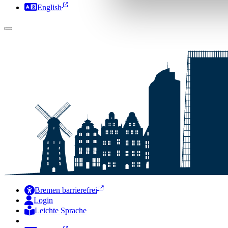
English
Bremen barrierefrei
Login
Leichte Sprache
Zur Deutschen Gebärdensprache